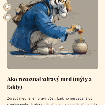
Ako rozoznať zdravý med (mýty a
fakty)
Zdravý med je len pravý včelí. Laik ho nerozozná od
pančovaného, treba si dávať pozor - a nedávať med do