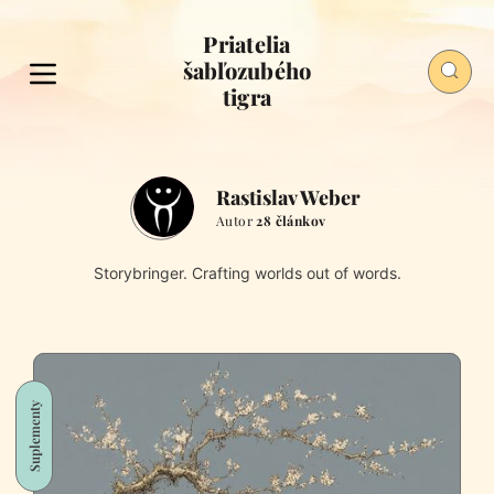
Priatelia
šabľozubého
tigra
Rastislav Weber
Autor
28 článkov
Storybringer. Crafting worlds out of words.
Suplementy