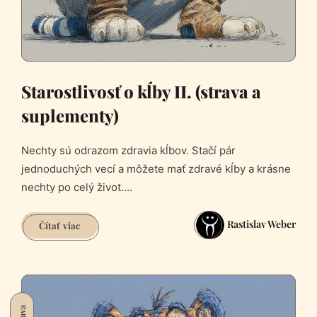
Starostlivosť o kĺby II. (strava a
suplementy)
Nechty sú odrazom zdravia kĺbov. Stačí pár
jednoduchých vecí a môžete mať zdravé kĺby a krásne
nechty po celý život....
Rastislav Weber
Starostlivosť
Čítať viac
o
kĺby
II.
(strava
a