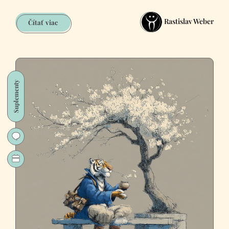
Rastislav Weber
Doplnky
Čítať viac
výživy
na
zníženie
únavy
(rýchla
Suplementy
verzia)