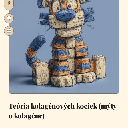
Strava
suplementy)
Teória kolagénových kociek (mýty
o kolagéne)