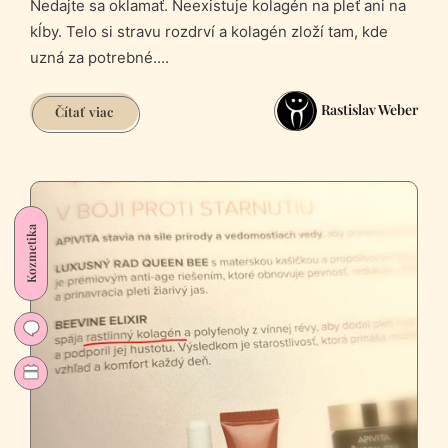
Nedajte sa oklamať. Neexistuje kolagén na pleť ani na
kĺby. Telo si stravu rozdrví a kolagén zloží tam, kde
uzná za potrebné....
Rastislav Weber
Teória
Čítať viac
kolagénových
kociek
(mýty
o
kolagéne)
Kozmetika