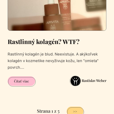
Rastlinný kolagén? WTF?
Rastlinný kolagén je blud. Neexistuje. A akýkoľvek
kolagén v kozmetike nevyživuje kožu, len "omieta"
povrch....
Rastislav Weber
Rastlinný
Čítať viac
kolagén?
WTF?
Strana 1 z 5
>>