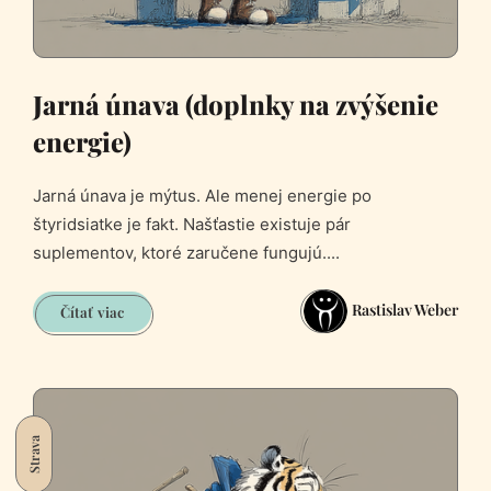
Jarná únava (doplnky na zvýšenie
energie)
Jarná únava je mýtus. Ale menej energie po
štyridsiatke je fakt. Našťastie existuje pár
suplementov, ktoré zaručene fungujú....
Rastislav Weber
Jarná
Čítať viac
únava
(doplnky
na
zvýšenie
energie)
Strava