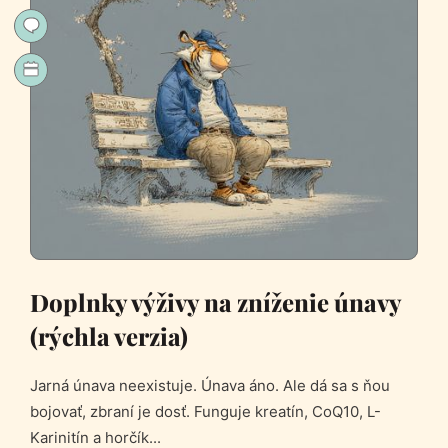
Doplnky výživy na zníženie únavy
(rýchla verzia)
Jarná únava neexistuje. Únava áno. Ale dá sa s ňou
bojovať, zbraní je dosť. Funguje kreatín, CoQ10, L-
Karinitín a horčík...