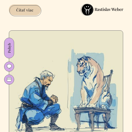
Rastislav Weber
Teória
Čítať viac
Supermanovho
oka
Pohyb