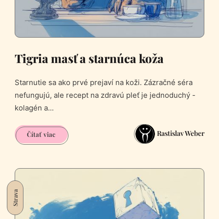
Tigria masť a starnúca koža
Starnutie sa ako prvé prejaví na koži. Zázračné séra
nefungujú, ale recept na zdravú pleť je jednoduchý -
kolagén a...
Rastislav Weber
Tigria
Čítať viac
masť
a
starnúca
koža
Strava