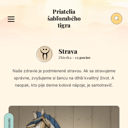
Priatelia
šabľozubého
tigra
Strava
Zbierka -
12 postov
Naše zdravie je podmienené stravou. Ak sa stravujeme
správne, zvyšujeme si šancu na dlhší kvalitný život. A
naopak, kto pije denne kolové nápoje, je samotravič.
Suplementy