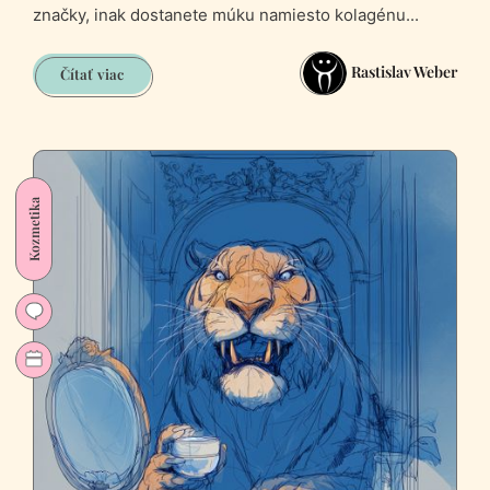
značky, inak dostanete múku namiesto kolagénu...
Rastislav Weber
Teória
Čítať viac
trójskeho
Coňa
(výživové
doplnky)
Kozmetika