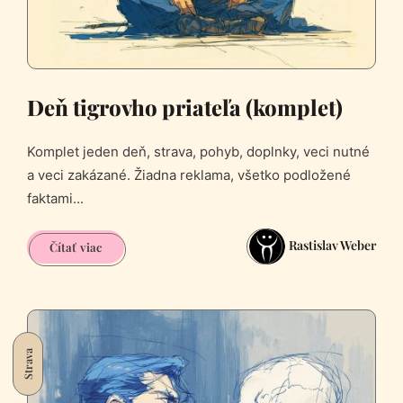
Deň tigrovho priateľa (komplet)
Komplet jeden deň, strava, pohyb, doplnky, veci nutné
a veci zakázané. Žiadna reklama, všetko podložené
faktami...
Rastislav Weber
Deň
Čítať viac
tigrovho
priateľa
(komplet)
Strava