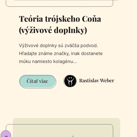
Teória trójskeho Coňa
(výživové doplnky)
Výživové doplnky sú zväčša podvod.
Hľadajte známe značky, inak dostanete
múku namiesto kolagénu...
Rastislav Weber
Teória
Čítať viac
trójskeho
Coňa
(výživové
doplnky)