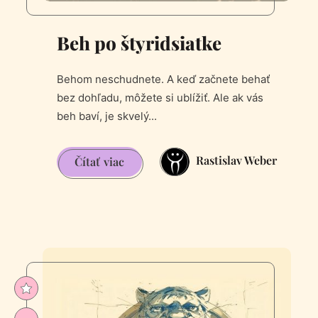
Beh po štyridsiatke
Behom neschudnete. A keď začnete behať
bez dohľadu, môžete si ublížiť. Ale ak vás
beh baví, je skvelý...
Rastislav Weber
Beh
Čítať viac
po
štyridsiatke