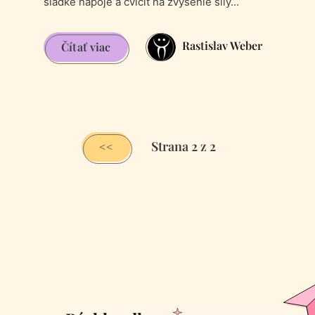
sladké nápoje a cvičiť na zvýšenie sily...
Rastislav Weber
Chudnutie
Čítať viac
s
tigrom
Strana 2 z 2
<<