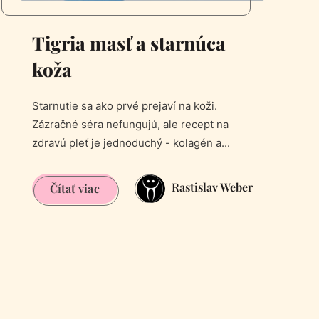
Tigria masť a starnúca
koža
Starnutie sa ako prvé prejaví na koži.
Zázračné séra nefungujú, ale recept na
zdravú pleť je jednoduchý - kolagén a...
Rastislav Weber
Tigria
Čítať viac
masť
a
starnúca
koža