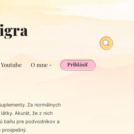
igra
Youtube
O mne
Prihlásiť
suplementy. Za normálnych
látky. Akurát, že z nich
atú baňu pre podvodníkov a
e prospešný.