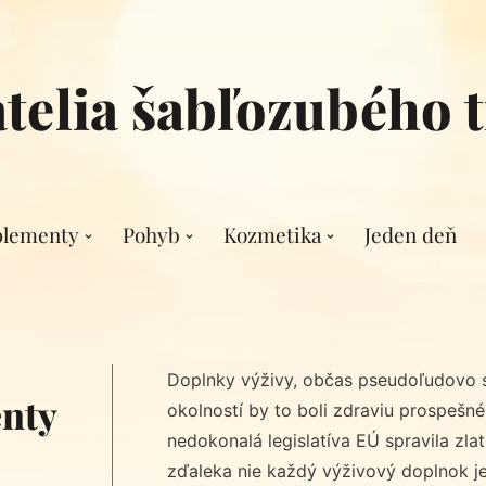
atelia šabľozubého t
plementy
Pohyb
Kozmetika
Jeden deň
Doplnky výživy, občas pseudoľudovo 
nty
okolností by to boli zdraviu prospešné 
nedokonalá legislatíva EÚ spravila zl
zďaleka nie každý výživový doplnok j