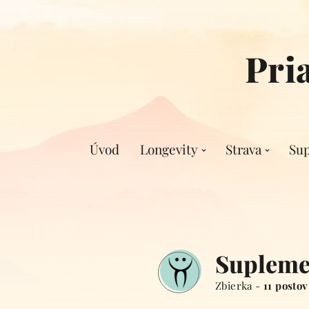
Pri
Úvod
Longevity
Strava
Su
Supleme
Zbierka -
11 postov