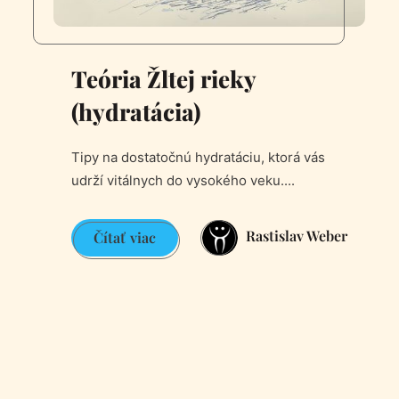
Teória Žltej rieky
(hydratácia)
Tipy na dostatočnú hydratáciu, ktorá vás
udrží vitálnych do vysokého veku....
Rastislav Weber
Teória
Čítať viac
Žltej
rieky
(hydratácia)