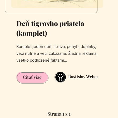
Deň tigrovho priateľa
(komplet)
Komplet jeden deň, strava, pohyb, doplnky,
veci nutné a veci zakázané. Žiadna reklama,
všetko podložené faktami...
Rastislav Weber
Deň
Čítať viac
tigrovho
priateľa
(komplet)
Strana 1 z 1