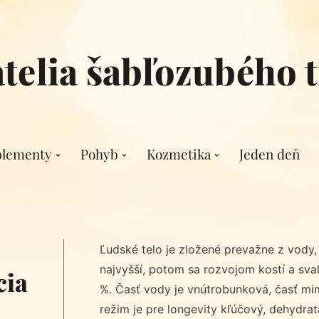
atelia šabľozubého t
plementy
Pohyb
Kozmetika
Jeden deň
Ľudské telo je zložené prevažne z vody, p
najvyšší, potom sa rozvojom kostí a sva
cia
%. Časť vody je vnútrobunková, časť m
režim je pre longevity kľúčový, dehydrat