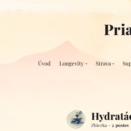
Pri
Úvod
Longevity
Strava
Su
Hydratá
Zbierka -
2 postov