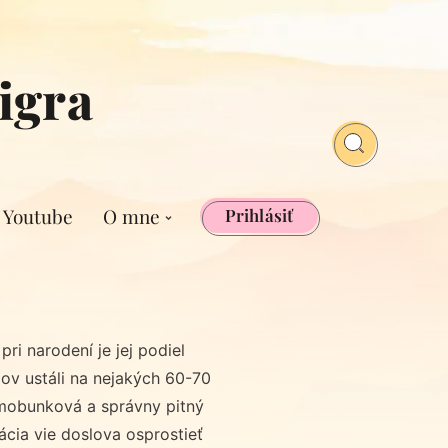
igra
Youtube
O mne
Prihlásiť
ri narodení je jej podiel
lov ustáli na nejakých 60-70
imobunková a správny pitný
ácia vie doslova osprostieť